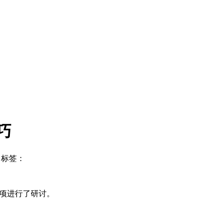
巧
标签：
事项进行了研讨。