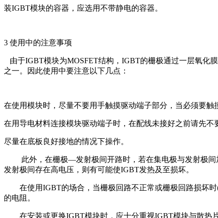
装IGBT模块的容器，应选用不带静电的容器。
3 使用中的注意事项
由于IGBT模块为MOSFET结构，IGBT的栅极通过一层氧
之一。因此使用中要注意以下几点：
在使用模块时，尽量不要用手触摸驱动端子部分，当必须要触
在用导电材料连接模块驱动端子时，在配线未接好之前请先不
尽量在底板良好接地的情况下操作。
此外，在栅极—发射极间开路时，若在集电极与发射极间加
发射极间存在高电压，则有可能使IGBT发热及至损坏。
在使用IGBT的场合，当栅极回路不正常或栅极回路损坏时(
的电阻。
在安装或更换IGBT模块时，应十分重视IGBT模块与散热