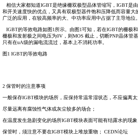
相信大家都知道IGBT是绝缘栅双极型晶体管缩写，IGBT是由
和开关速度快的优点，又具有双极型器件饱和压降低而容量大的
广泛的应用，在较高频率的大、中功率应用中占据了主导地位
IGBT的等效电路如图1所示。由图1可知，若在IGBT的栅极
栅极和发射极之间电压为0V，则MOS 截止，切断PNP晶体
只有在uA级的漏电流流过，基本上不消耗功率。
图1 IGBT的等效电路
2 保管时的注意事项
一般保存IGBT模块的场所，应保持常温常湿状态，不应偏离太大
尽量远离有腐蚀性气体或灰尘较多的场合；
在温度发生急剧变化的场所IGBT模块表面可能有结露水的现象
保管时，须注意不要在IGBT模块上堆放重物； CEDN论坛