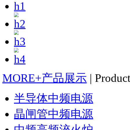
MORE+
产品展示
| Produc
半导体中频电源
晶闸管中频电源
中频高频淬火炉