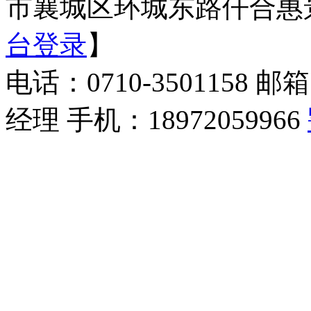
市襄城区环城东路仟合惠景2栋
台登录
】
电话：0710-3501158 邮
经理 手机：18972059966